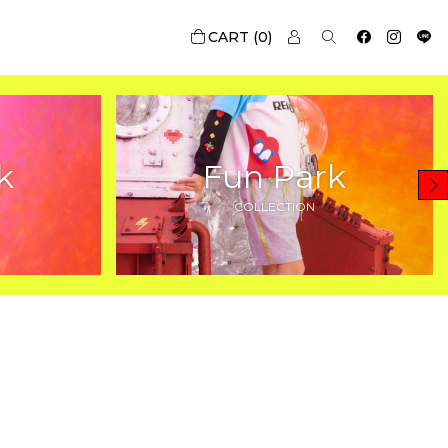
0
k
Fun Park
COLLECTION