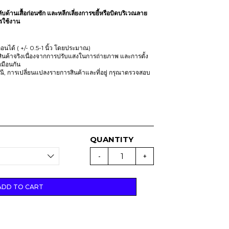
ับด้านเสื้อก่อนซัก และหลีกเลี่ยงการขยี้หรือบิดบริเวณลาย
ารใช้งาน
นได้ ( +/- 0.5-1 นิ้ว โดยประมาณ)
ินค้าจริงเนื่องจากการปรับแสงในการถ่ายภาพ และการตั้ง
มือนกัน
รณี, การเปลี่ยนแปลงรายการสินค้าและที่อยู่ กรุณาตรวจสอบ
(
D
-
+
R
O
P
8
)
ADD TO CART
T
E
A
M
M
O