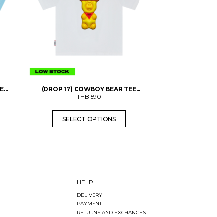
o
d
u
c
t
h
a
s
m
u
l
t
EE
(DROP 17) COWBOY BEAR TEE
i
(ADULTS)
THB
590
p
l
SELECT OPTIONS
e
v
a
r
i
a
n
t
s
HELP
.
DELIVERY
T
PAYMENT
h
e
RETURNS AND EXCHANGES