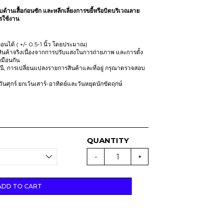
บด้านเสื้อก่อนซัก และหลีกเลี่ยงการขยี้หรือบิดบริเวณลาย
ารใช้งาน
นได้ ( +/- 0.5-1 นิ้ว โดยประมาณ)
ินค้าจริงเนื่องจากการปรับแสงในการถ่ายภาพ และการตั้ง
มือนกัน
รณี, การเปลี่ยนแปลงรายการสินค้าและที่อยู่ กรุณาตรวจสอบ
-วันศุกร์ ยกเว้นเสาร์-อาทิตย์และวันหยุดนักขัตฤกษ์
(
D
-
+
R
O
P
4
)
ADD TO CART
M
O
N
C
H