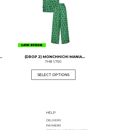
r
o
d
u
c
t
h
a
s
m
u
l
t
(DROP 2) MONCHHICHI MANIA
i
PAJAMAS (ADULTS) (PRE-ORDER พร้อม
THB
1,750
p
ส่ง 3 ก.ย.)
l
SELECT OPTIONS
e
v
a
r
i
a
n
t
s
HELP
.
DELIVERY
T
PAYMENT
h