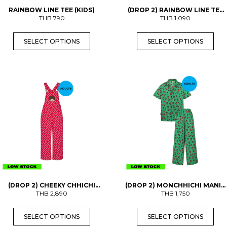
)
s
s
q
RAINBOW LINE TEE (KIDS)
(DROP 2) RAINBOW LINE TEE
m
m
u
THB
790
(ADULTS)
THB
1,090
u
u
a
n
l
l
t
t
t
i
SELECT OPTIONS
SELECT OPTIONS
i
i
t
y
p
p
l
l
e
e
T
T
v
v
h
h
a
a
i
i
r
r
s
s
i
i
p
p
a
a
r
r
n
n
o
o
t
t
d
d
s
s
u
u
.
.
c
c
T
T
t
t
h
h
h
h
e
e
a
a
o
o
s
s
p
p
(DROP 2) CHEEKY CHHICHI
(DROP 2) MONCHHICHI MANIA
m
m
t
t
DUNGAREES (ADULTS)
THB
2,890
PAJAMAS (ADULTS) (PRE-
THB
1,750
u
u
i
i
ORDER พร้อมส่ง 3 ก.ย.)
l
l
o
o
t
t
n
n
SELECT OPTIONS
SELECT OPTIONS
i
i
s
s