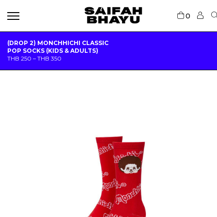
0
(DROP 2) MONCHHICHI CLASSIC
POP SOCKS (KIDS & ADULTS)
P
THB
250
–
THB
350
R
I
C
E
R
A
N
G
E
:
T
H
B
2
5
0
T
H
R