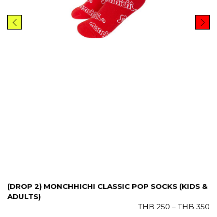
O
U
G
H
T
H
B
3
5
0
(DROP 2) MONCHHICHI CLASSIC POP SOCKS (KIDS &
ADULTS)
P
THB
250
–
THB
350
r