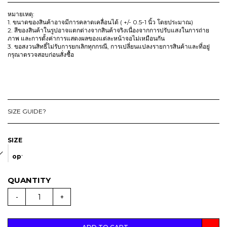
i
หมายเหตุ:
c
1. ขนาดของสินค้าอาจมีการคลาดเคลื่อนได้ ( +/- 0.5-1 นิ้ว โดยประมาณ)
2. สีของสินค้าในรูปอาจแตกต่างจากสินค้าจริงเนื่องจากการปรับแสงในการถ่าย
e
ภาพ และการตั้งค่าการแสดงผลของแต่ละหน้าจอไม่เหมือนกัน
r
3. ขอสงวนสิทธิ์ไม่รับการยกเลิกทุกกรณี, การเปลี่ยนแปลงรายการสินค้าและที่อยู่
a
กรุณาตรวจสอบก่อนสั่งซื้อ
n
g
e
:
T
SIZE GUIDE?
H
B
SIZE
2
option
5
0
t
h
(
D
-
+
r
R
O
o
P
2
u
)