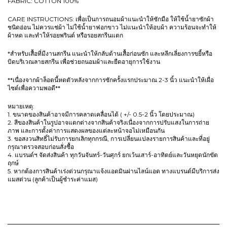
FABRIC: COTTON 100%
CARE INSTRUCTIONS: เพื่อเป็นการถนอมผ้าแนะนำให้ซักมือ ให้ใช้น้ำยาซักผ้า
ชนิดอ่อน ไม่ควรแช่ผ้า ไม่ใช้น้ำยาฟอกขาว ไม่แนะนำให้อบผ้า ความร้อนจะทำให้
ผ้าหด และทำให้รอยพรินต์ หรือรอยสกรีนแตก
*สำหรับเสื้อที่มีงานสกรีน แนะนำให้กลับด้านเสื้อก่อนซัก และหลีกเลี่ยงการขยี้หรือ
บิดบริเวณลายสกรีน เพื่อช่วยถนอมผ้าและยืดอายุการใช้งาน
**เนื่องจากผ้าล็อตนี้หดตัวหลังจากการซักครั้งแรกประมาณ 2-3 นิ้ว แนะนำให้เผื่อ
ไซต์เพื่อความพอดี**
หมายเหตุ:
1. ขนาดของสินค้าอาจมีการคลาดเคลื่อนได้ ( +/- 0.5-2 นิ้ว โดยประมาณ)
2. สีของสินค้าในรูปอาจแตกต่างจากสินค้าจริงเนื่องจากการปรับแสงในการถ่าย
ภาพ และการตั้งค่าการแสดงผลของแต่ละหน้าจอไม่เหมือนกัน
3. ขอสงวนสิทธิ์ไม่รับการยกเลิกทุกกรณี, การเปลี่ยนแปลงรายการสินค้าและที่อยู่
กรุณาตรวจสอบก่อนสั่งซื้อ
4. แบรนด์ฯ จัดส่งสินค้า ทุกวันจันทร์-วันศุกร์ ยกเว้นเสาร์-อาทิตย์และวันหยุดนักขัต
ฤกษ์
5. หากต้องการสินค้าเร่งด่วนกรุณาแจ้งแอดมินผ่านไลน์แอด ทางแบรนด์มีบริการส่ง
แมสด่วน (ลูกค้าเป็นผู้ชำระค่าแมส)