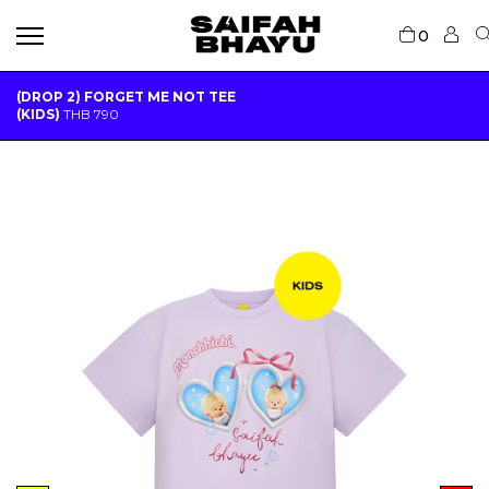
0
(DROP 2) FORGET ME NOT TEE
(KIDS)
THB
790