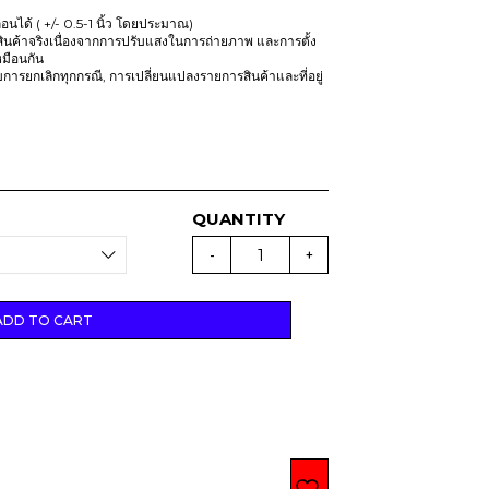
นได้ ( +/- 0.5-1 นิ้ว โดยประมาณ)
ินค้าจริงเนื่องจากการปรับแสงในการถ่ายภาพ และการตั้ง
มือนกัน
รับการยกเลิกทุกกรณี, การเปลี่ยนแปลงรายการสินค้าและที่อยู่
(
D
-
+
R
O
P
7
)
ADD TO CART
B
A
S
E
B
A
L
L
B
E
A
R