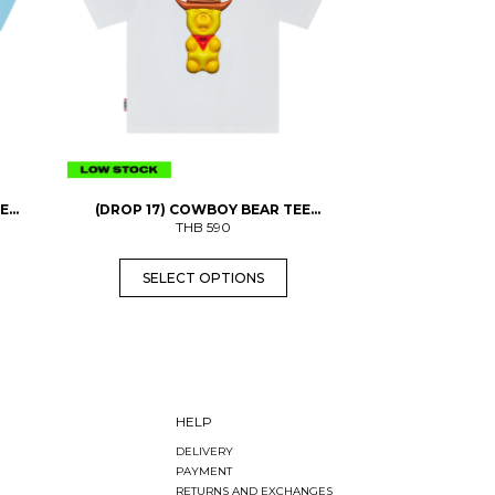
o
d
u
c
t
h
a
s
m
u
l
t
EE
(DROP 17) COWBOY BEAR TEE
i
(ADULTS)
THB
590
p
l
SELECT OPTIONS
e
v
a
r
i
a
n
t
s
HELP
.
DELIVERY
T
PAYMENT
h
e
RETURNS AND EXCHANGES