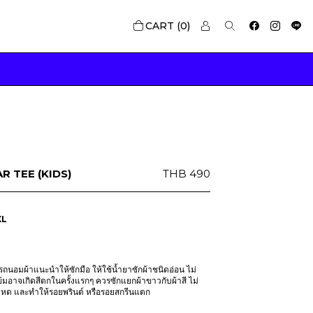
0
R TEE (KIDS)
THB
490
XL
นอมผ้าแนะนำให้ซักมือ ให้ใช้น้ำยาซักผ้าชนิดอ่อน ไม่
ข้มอาจเกิดสีตกในครั้งแรกๆ ควรซักแยกผ้าขาวกับผ้าสี ไม่
าหด และทำให้รอยพรินต์ หรือรอยสกรีนแตก