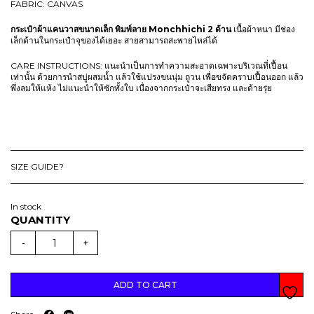
FABRIC: CANVAS
กระเป๋าผ้าแคนวาสขนาดเล็ก พิมพ์ลาย Monchhichi 2 ด้าน
เนื้อผ้าหนา มีช่อง
เล็กด้านในกระเป๋าจุของได้เยอะ สายสามารถสะพายไหล่ได้
CARE INSTRUCTIONS: แนะนำเป็นการทำความสะอาดเฉพาะบริเวณที่เปื้อน
เท่านั้น ด้วยการนำสบู่ผสมน้ำ แล้วใช้แปรงขนนุ่ม ถูวน เพื่อขจัดคราบเปื้อนออก แล้ว
พึ่งลมให้แห้ง ไม่แนะนำให้ซักทั้งใบ เนื่องจากกระเป๋าจะเสียทรง และด้ายรุ่ย
SIZE GUIDE?
In stock
(
D
-
+
R
O
P
3
)
ADD TO CART
M
O
N