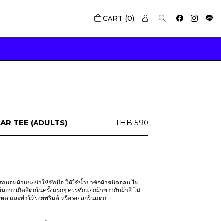
0
EAR TEE (ADULTS)
THB
590
นอมผ้าแนะนำให้ซักมือ ให้ใช้น้ำยาซักผ้าชนิดอ่อน ไม่
ข้มอาจเกิดสีตกในครั้งแรกๆ ควรซักแยกผ้าขาวกับผ้าสี ไม่
าหด และทำให้รอยพรินต์ หรือรอยสกรีนแตก