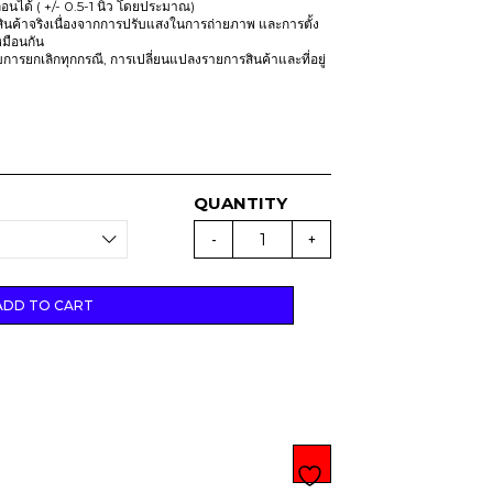
นได้ ( +/- 0.5-1 นิ้ว โดยประมาณ)
ินค้าจริงเนื่องจากการปรับแสงในการถ่ายภาพ และการตั้ง
มือนกัน
รับการยกเลิกทุกกรณี, การเปลี่ยนแปลงรายการสินค้าและที่อยู่
(
D
-
+
R
O
P
1
6
ADD TO CART
)
B
A
S
E
B
A
L
L
B
E
A
R
T