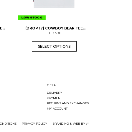
a
s
m
u
l
t
EE
(DROP 17) COWBOY BEAR TEE
i
(ADULTS)
THB
590
p
l
SELECT OPTIONS
e
v
a
r
i
a
n
t
s
HELP
.
DELIVERY
T
PAYMENT
h
e
RETURNS AND EXCHANGES
o
MY ACCOUNT
p
t
i
ONDITIONS
PRIVACY POLICY
BRANDING & WEB BY ::*
o
n