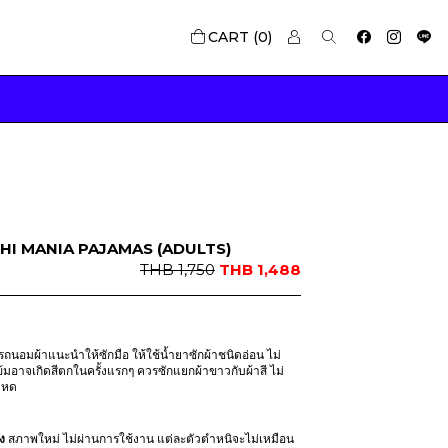
0
ICHI MANIA PAJAMAS (ADULTS)
O
C
THB
1,750
THB
1,488
r
u
i
r
g
r
i
e
นอมผ้าแนะนำให้ซักมือ ให้ใช้น้ำยาซักผ้าชนิดอ่อน ไม่
ข้มอาจเกิดสีตกในครั้งแรกๆ ควรซักแยกผ้าขาวกับผ้าสี ไม่
n
n
าหด
a
t
l
p
p
r
ง
สภาพใหม่ ไม่ผ่านการใช้งาน แต่ละตัวตำหนิจะไม่เหมือน