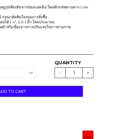
r
i
ดูรูปเพิ่มเติมจากน้องแอดมิน โดยทักแชทผ่านทาง Line:
i
c
c
e
ณี กรุณาตัดสินใจก่อนการสั่งซื้อ
นได้ ( +/- 0.5-1 นิ้ว โดยประมาณ)
e
i
ินค้าจริงเนื่องจากการปรับแสงในการถ่ายภาพ
w
s
a
:
s
T
:
H
T
B
H
B
1
(
สิ
-
+
,
น
ค้
1
4
า
,
8
มี
ตำ
ADD TO CART
7
8
ห
นิ
5
.
)
M
0
O
.
N
C
H
H
I
C
H