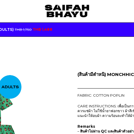
O
C
ADULTS)
THB
1,750
THB
1,488
R
U
I
R
G
R
I
E
N
N
A
T
L
P
P
R
R
I
(สินค้ามีตำหนิ) MONCHH
I
C
C
E
E
I
W
S
FABRIC: COTTON POPLIN
A
:
S
T
:
H
CARE INSTRUCTIONS: เพื่อเป็นการถ
T
B
ควรแช่ผ้า ไม่ใช้น้ำยาฟอกขาว ผ้าสีเ
H
แนะนำให้อบผ้า ความร้อนจะทำให้ผ้
B
1
,
Remarks
1
4
–
สินค้าไม่ผ่าน QC
และสินค้าตัวอย่า