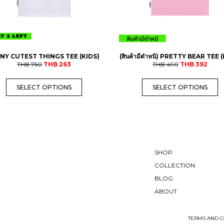
h
h
a
a
s
s
m
m
u
u
l
l
t
t
NY CUTEST THINGS TEE (KIDS)
(สินค้ามีตำหนิ) PRETTY BEAR TEE 
O
C
O
C
i
i
THB
750
THB
263
THB
490
THB
392
r
u
r
u
p
p
i
r
i
r
l
l
SELECT OPTIONS
SELECT OPTIONS
g
r
g
r
e
e
i
e
i
e
v
v
n
n
n
n
a
a
a
t
a
t
r
r
l
p
l
p
i
i
p
r
p
r
a
a
r
i
r
i
n
n
i
c
i
c
t
t
c
e
c
e
s
s
SHOP
e
i
e
i
.
.
COLLECTION
w
s
w
s
T
T
a
:
a
:
h
h
BLOG
s
T
s
T
e
e
ABOUT
:
H
:
H
o
o
T
B
T
B
p
p
H
H
t
t
B
2
B
3
i
i
TERMS AND C
6
9
o
o