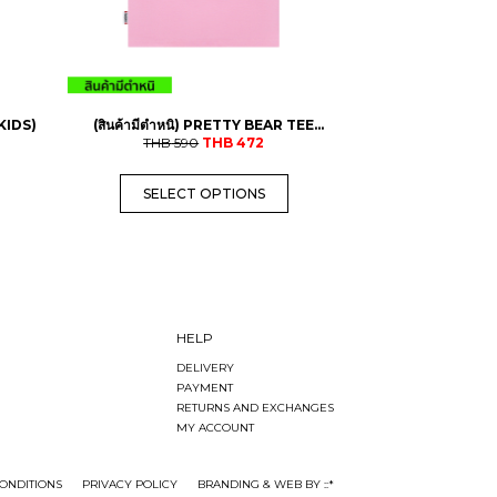
h
a
s
m
u
l
t
(KIDS)
(สินค้ามีตำหนิ) PRETTY BEAR TEE
O
C
i
THB
(ADULTS)
590
THB
472
r
u
p
i
r
l
SELECT OPTIONS
g
r
e
i
e
v
n
n
a
a
t
r
l
p
i
p
r
a
r
i
n
i
c
t
c
e
s
HELP
e
i
.
DELIVERY
w
s
T
PAYMENT
a
:
h
s
T
e
RETURNS AND EXCHANGES
:
H
o
MY ACCOUNT
T
B
p
H
t
B
4
i
ONDITIONS
PRIVACY POLICY
BRANDING & WEB BY ::*
7
o