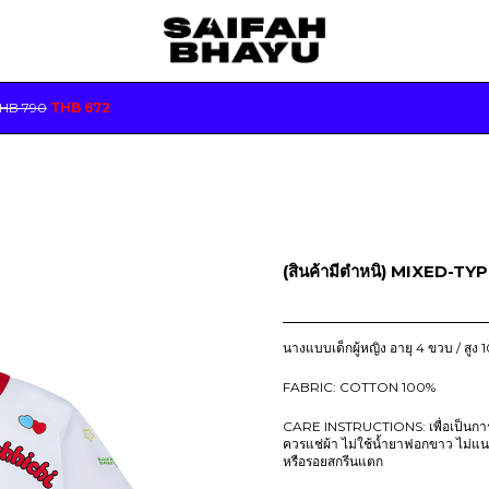
O
C
THB
790
THB
672
R
U
I
R
G
R
I
E
N
N
A
T
L
P
P
R
R
I
(สินค้ามีตำหนิ) MIXED-T
I
C
C
E
E
I
W
S
นางแบบเด็กผู้หญิง อายุ 4 ขวบ / สูง 1
A
:
S
T
:
H
FABRIC: COTTON 100%
T
B
H
CARE INSTRUCTIONS: เพื่อเป็นการถ
B
6
ควรแช่ผ้า ไม่ใช้น้ำยาฟอกขาว ไม่แ
7
หรือรอยสกรีนแตก
7
2