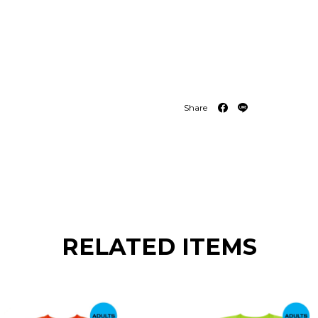
Share
RELATED ITEMS
T
T
h
h
i
i