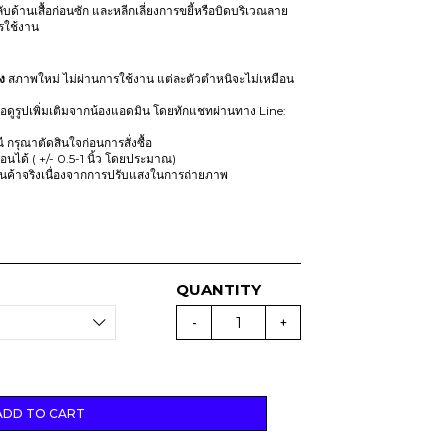
r
i
ับด้านเสื้อก่อนซัก และหลีกเลี่ยงการขยี้หรือบิดบริเวณลาย
ารใช้งาน
i
c
c
e
e
i
ง
สภาพใหม่ ไม่ผ่านการใช้งาน แต่ละตัวตำหนิจะไม่เหมือน
w
s
ดูรูปเพิ่มเติมจากน้องแอดมิน โดยทักแชทผ่านทาง Line:
a
:
s
T
ณี กรุณาตัดสินใจก่อนการสั่งซื้อ
:
H
นได้ ( +/- 0.5-1 นิ้ว โดยประมาณ)
ินค้าจริงเนื่องจากการปรับแสงในการถ่ายภาพ
T
B
H
B
6
7
7
2
9
.
0
(
สิ
-
+
.
น
ค้
า
มี
ตำ
ห
นิ
ADD TO CART
)
M
I