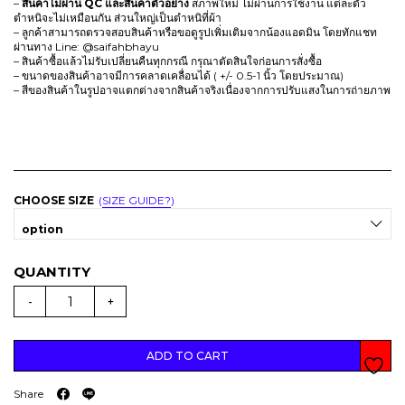
–
สินค้าไม่ผ่าน QC
และสินค้าตัวอย่าง
สภาพใหม่ ไม่ผ่านการใช้งาน แต่ละตัว
c
e
ตำหนิจะไม่เหมือนกัน ส่วนใหญ่เป็นตำหนิที่ผ้า
e
i
– ลูกค้าสามารถตรวจสอบสินค้าหรือขอดูรูปเพิ่มเติมจากน้องแอดมิน โดยทักแชท
ผ่านทาง Line: @saifahbhayu
w
s
– สินค้าซื้อแล้วไม่รับเปลี่ยนคืนทุกกรณี กรุณาตัดสินใจก่อนการสั่งซื้อ
a
:
– ขนาดของสินค้าอาจมีการคลาดเคลื่อนได้ ( +/- 0.5-1 นิ้ว โดยประมาณ)
s
T
– สีของสินค้าในรูปอาจแตกต่างจากสินค้าจริงเนื่องจากการปรับแสงในการถ่ายภาพ
:
H
T
B
H
B
8
4
9
2
CHOOSE SIZE
SIZE GUIDE?
9
.
option
0
.
(
สิ
-
+
น
ค้
า
มี
ตำ
ADD TO CART
ห
นิ
)
Share
M