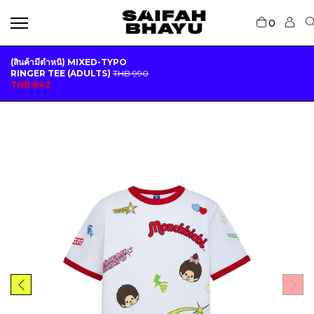
0
(สินค้ามีตำหนิ) MIXED-TYPO
RINGER TEE (ADULTS)
THB
990
O
C
THB
842
R
U
I
R
G
R
I
E
N
N
A
T
L
P
P
R
R
I
I
C
C
E
E
I
W
S
A
:
S
T
:
H
T
B
H
B
8
4