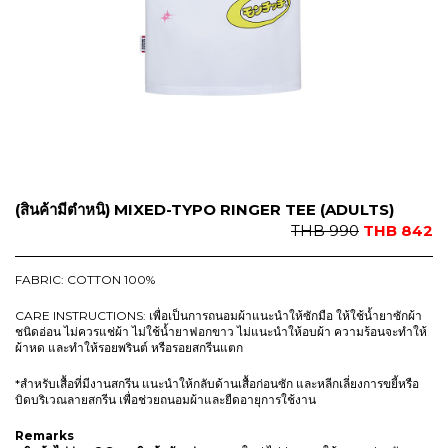
9
2
9
.
0
.
(สินค้ามีตำหนิ) MIXED-TYPO RINGER TEE (ADULTS)
O
C
THB
990
THB
842
r
u
i
r
FABRIC: COTTON 100%
g
r
i
e
CARE INSTRUCTIONS: เพื่อเป็นการถนอมผ้าแนะนำให้ซักมือ ให้ใช้น้ำยาซักผ้า
ชนิดอ่อน ไม่ควรแช่ผ้า ไม่ใช้น้ำยาฟอกขาว ไม่แนะนำให้อบผ้า ความร้อนจะทำให้
n
n
ผ้าหด และทำให้รอยพรินต์ หรือรอยสกรีนแตก
a
t
l
p
*สำหรับเสื้อที่มีงานสกรีน แนะนำให้กลับด้านเสื้อก่อนซัก และหลีกเลี่ยงการขยี้หรือ
p
r
บิดบริเวณลายสกรีน เพื่อช่วยถนอมผ้าและยืดอายุการใช้งาน
r
i
Remarks
i
c