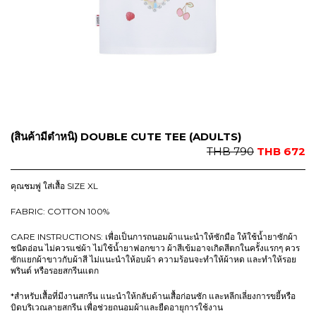
9
.
0
.
(สินค้ามีตำหนิ) DOUBLE CUTE TEE (ADULTS)
O
C
THB
790
THB
672
r
u
i
r
คุณชมพู่ ใส่เสื้อ SIZE XL
g
r
i
e
FABRIC: COTTON 100%
n
n
CARE INSTRUCTIONS: เพื่อเป็นการถนอมผ้าแนะนำให้ซักมือ ให้ใช้น้ำยาซักผ้า
a
t
ชนิดอ่อน ไม่ควรแช่ผ้า ไม่ใช้น้ำยาฟอกขาว ผ้าสีเข้มอาจเกิดสีตกในครั้งแรกๆ ควร
l
p
ซักแยกผ้าขาวกับผ้าสี ไม่แนะนำให้อบผ้า ความร้อนจะทำให้ผ้าหด และทำให้รอย
p
r
พรินต์ หรือรอยสกรีนแตก
r
i
*สำหรับเสื้อที่มีงานสกรีน แนะนำให้กลับด้านเสื้อก่อนซัก และหลีกเลี่ยงการขยี้หรือ
i
c
บิดบริเวณลายสกรีน เพื่อช่วยถนอมผ้าและยืดอายุการใช้งาน
c
e