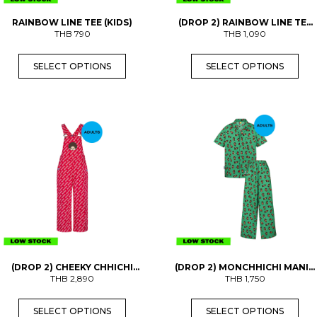
a
a
s
s
RAINBOW LINE TEE (KIDS)
(DROP 2) RAINBOW LINE TEE
m
m
THB
790
(ADULTS)
THB
1,090
u
u
l
l
t
t
SELECT OPTIONS
SELECT OPTIONS
i
i
p
p
l
l
e
e
T
T
v
v
h
h
a
a
i
i
r
r
s
s
i
i
p
p
a
a
r
r
n
n
o
o
t
t
d
d
s
s
u
u
.
.
c
c
T
T
t
t
h
h
h
h
e
e
a
a
o
o
s
s
p
p
(DROP 2) CHEEKY CHHICHI
(DROP 2) MONCHHICHI MANIA
m
m
t
t
DUNGAREES (ADULTS)
THB
2,890
PAJAMAS (ADULTS) (PRE-
THB
1,750
u
u
i
i
ORDER พร้อมส่ง 3 ก.ย.)
l
l
o
o
t
t
n
n
SELECT OPTIONS
SELECT OPTIONS
i
i