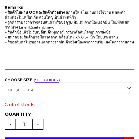
e
i
Remarks
w
s
–
สินค้าไม่ผ่าน QC
และสินค้าตัวอย่าง
สภาพใหม่ ไม่ผ่านการใช้งาน แต่ละตัว
ตำหนิจะไม่เหมือนกัน ส่วนใหญ่เป็นตำหนิที่ผ้า
a
:
– ลูกค้าสามารถตรวจสอบสินค้าหรือขอดูรูปเพิ่มเติมจากน้องแอดมิน โดยทักแชท
s
T
ผ่านทาง Line: @saifahbhayu
:
H
– สินค้าซื้อแล้วไม่รับเปลี่ยนคืนทุกกรณี กรุณาตัดสินใจก่อนการสั่งซื้อ
– ขนาดของสินค้าอาจมีการคลาดเคลื่อนได้ ( +/- 0.5-1 นิ้ว โดยประมาณ)
T
B
– สีของสินค้าในรูปอาจแตกต่างจากสินค้าจริงเนื่องจากการปรับแสงในการถ่ายภาพ
H
B
6
7
7
2
9
.
0
CHOOSE SIZE
SIZE GUIDE?
.
XXL (ADULTS)
Out of stock
(
สิ
-
+
น
ค้
า
มี