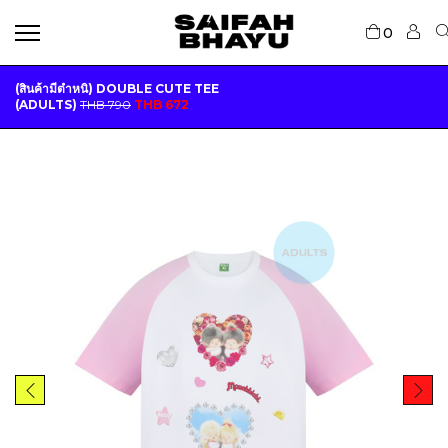
0
(สินค้ามีตำหนิ) DOUBLE CUTE TEE
O
C
(ADULTS)
THB
790
THB
672
R
U
I
R
G
R
I
E
N
N
A
T
L
P
P
R
R
I
I
C
C
E
E
I
W
S
A
:
S
T
:
H
T
B
H
B
6
7
7
2