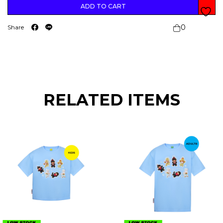
ตำ
ADD TO CART
ห
นิ
)
0
Share
D
O
U
B
L
E
C
U
T
E
T
RELATED ITEMS
E
E
(
A
D
U
T
T
L
T
h
h
S
i
i
)
s
s
q
u
p
p
a
r
r
n
o
o
t
i
d
d
t
u
u
y
c
c
t
t
h
h