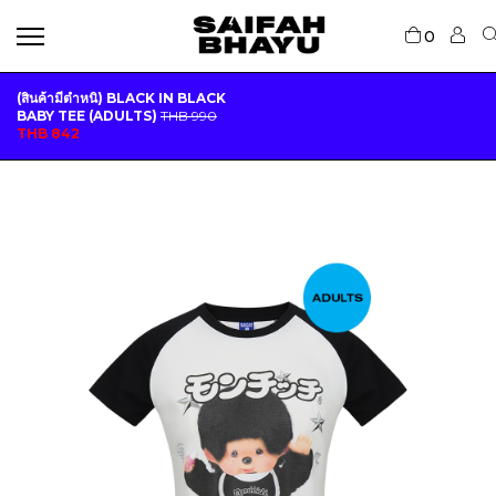
0
(สินค้ามีตำหนิ) BLACK IN BLACK
BABY TEE (ADULTS)
THB
990
O
C
THB
842
R
U
I
R
G
R
I
E
N
N
A
T
L
P
P
R
R
I
I
C
C
E
E
I
W
S
A
:
S
T
:
H
T
B
H
B
8
4