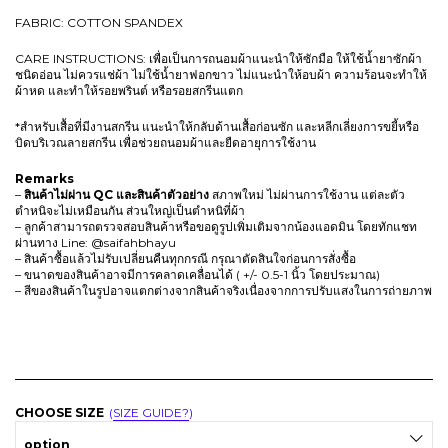
i
e
FABRIC: COTTON SPANDEX
n
n
a
t
CARE INSTRUCTIONS: เพื่อเป็นการถนอมผ้าแนะนำให้ซักมือ ให้ใช้น้ำยาซักผ้า
l
p
ชนิดอ่อน ไม่ควรแช่ผ้า ไม่ใช้น้ำยาฟอกขาว ไม่แนะนำให้อบผ้า ความร้อนจะทำให้
p
r
ผ้าหด และทำให้รอยพรินต์ หรือรอยสกรีนแตก
r
i
*สำหรับเสื้อที่มีงานสกรีน แนะนำให้กลับด้านเสื้อก่อนซัก และหลีกเลี่ยงการขยี้หรือ
i
c
บิดบริเวณลายสกรีน เพื่อช่วยถนอมผ้าและยืดอายุการใช้งาน
c
e
e
i
Remarks
w
s
–
สินค้าไม่ผ่าน QC
และสินค้าตัวอย่าง
สภาพใหม่ ไม่ผ่านการใช้งาน แต่ละตัว
ตำหนิจะไม่เหมือนกัน ส่วนใหญ่เป็นตำหนิที่ผ้า
a
:
– ลูกค้าสามารถตรวจสอบสินค้าหรือขอดูรูปเพิ่มเติมจากน้องแอดมิน โดยทักแชท
s
T
ผ่านทาง Line: @saifahbhayu
:
H
– สินค้าซื้อแล้วไม่รับเปลี่ยนคืนทุกกรณี กรุณาตัดสินใจก่อนการสั่งซื้อ
– ขนาดของสินค้าอาจมีการคลาดเคลื่อนได้ ( +/- 0.5-1 นิ้ว โดยประมาณ)
T
B
– สีของสินค้าในรูปอาจแตกต่างจากสินค้าจริงเนื่องจากการปรับแสงในการถ่ายภาพ
H
B
8
4
9
2
9
.
0
CHOOSE SIZE
SIZE GUIDE?
.
option