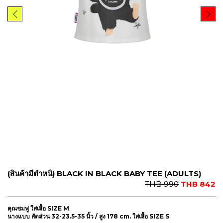
9
2
9
.
0
.
(สินค้ามีตำหนิ) BLACK IN BLACK BABY TEE (ADULTS)
O
C
THB
990
THB
842
r
u
i
r
คุณชมพู่ ใส่เสื้อ SIZE M
g
r
นางแบบ สัดส่วน 32-23.5-35 นิ้ว / สูง 178 cm. ใส่เสื้อ SIZE S