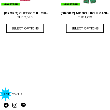
h
h
e
e
a
a
o
o
s
s
p
p
(DROP 2) CHEEKY CHHICHI
(DROP 2) MONCHHICHI MANIA
m
m
t
t
DUNGAREES (ADULTS)
THB
2,890
PAJAMAS (ADULTS) (PRE-
THB
1,750
u
u
i
i
ORDER พร้อมส่ง 3 ก.ย.)
l
l
o
o
t
t
n
n
SELECT OPTIONS
SELECT OPTIONS
i
i
s
s
p
p
m
m
l
l
a
a
e
e
y
y
v
v
b
b
a
a
e
e
r
r
c
c
i
i
h
h
a
a
o
o
n
n
s
s
t
t
e
e
s
s
n
n
.
.
o
o
T
T
n
n
h
h
t
t
e
e
h
h
o
o
FOLLOW US
e
e
p
p
p
p
t
t
r
r
i
i
o
o
o
o
d
d