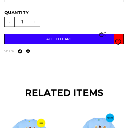
(
สิ
-
+
น
ค้
า
0
มี
ตำ
ADD TO CART
ห
นิ
)
Share
B
L
A
C
K
I
N
B
L
A
C
RELATED ITEMS
K
B
A
B
Y
T
T
T
E
E
h
h
(
i
i
A
s
s
D
U
p
p