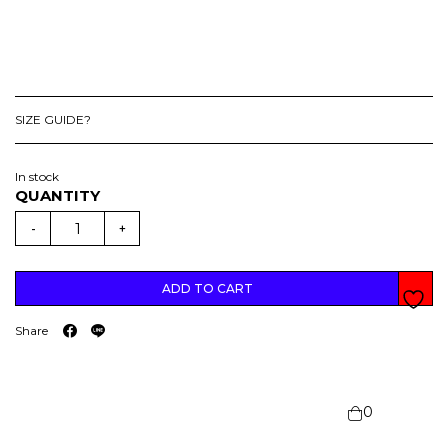
SIZE GUIDE?
In stock
(
D
-
+
R
O
P
5
)
ADD TO CART
M
O
N
Share
C
H
H
I
C
H
I
0
C
U
T